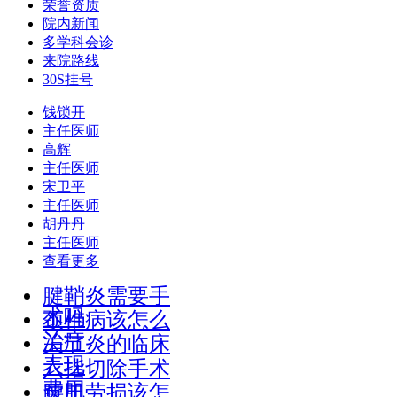
荣誉资质
院内新闻
多学科会诊
来院路线
30S挂号
钱锁开
主任医师
高辉
主任医师
宋卫平
主任医师
胡丹丹
主任医师
查看更多
腱鞘炎需要手
术吗
颈椎病该怎么
治疗
关节炎的临床
表现
六指切除手术
费用
腰肌劳损该怎