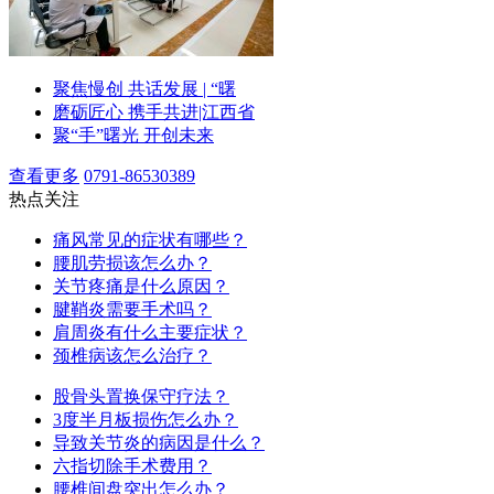
聚焦慢创 共话发展 | “曙
磨砺匠心 携手共进|江西省
聚“手”曙光 开创未来
查看更多
0791-86530389
热点关注
痛风常见的症状有哪些？
腰肌劳损该怎么办？
关节疼痛是什么原因？
腱鞘炎需要手术吗？
肩周炎有什么主要症状？
颈椎病该怎么治疗？
股骨头置换保守疗法？
3度半月板损伤怎么办？
导致关节炎的病因是什么？
六指切除手术费用？
腰椎间盘突出怎么办？