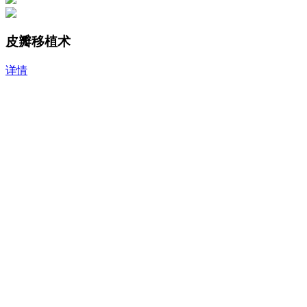
皮瓣移植术
详情