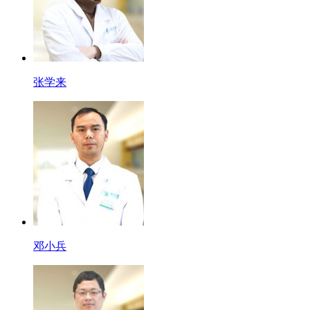
张学来
邓小兵