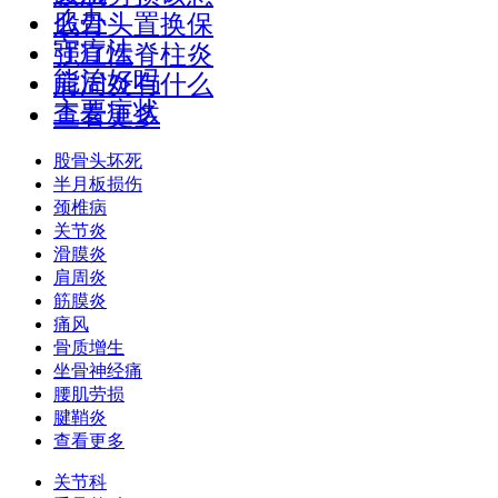
么办
股骨头置换保
守疗法
强直性脊柱炎
能治好吗
肩周炎有什么
主要症状
查看更多
股骨头坏死
半月板损伤
颈椎病
关节炎
滑膜炎
肩周炎
筋膜炎
痛风
骨质增生
坐骨神经痛
腰肌劳损
腱鞘炎
查看更多
关节科