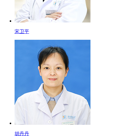
宋卫平
胡丹丹