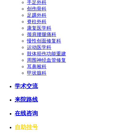
手足外科
创伤骨科
足踝外科
脊柱外科
康复医学科
颈肩腰腿痛科
慢性创面修复科
运动医学科
肢体损伤功能重建
周围神经血管修复
耳鼻喉科
甲状腺科
学术交流
来院路线
在线咨询
自助挂号