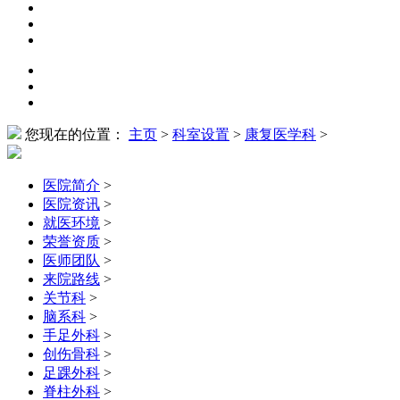
您现在的位置：
主页
>
科室设置
>
康复医学科
>
医院简介
>
医院资讯
>
就医环境
>
荣誉资质
>
医师团队
>
来院路线
>
关节科
>
脑系科
>
手足外科
>
创伤骨科
>
足踝外科
>
脊柱外科
>