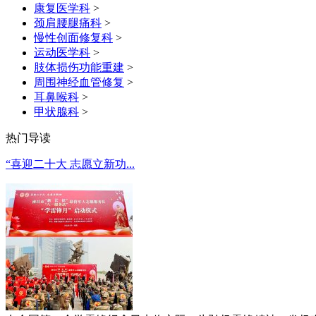
康复医学科
>
颈肩腰腿痛科
>
慢性创面修复科
>
运动医学科
>
肢体损伤功能重建
>
周围神经血管修复
>
耳鼻喉科
>
甲状腺科
>
热门导读
“喜迎二十大 志愿立新功...