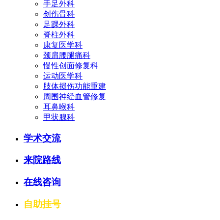
手足外科
创伤骨科
足踝外科
脊柱外科
康复医学科
颈肩腰腿痛科
慢性创面修复科
运动医学科
肢体损伤功能重建
周围神经血管修复
耳鼻喉科
甲状腺科
学术交流
来院路线
在线咨询
自助挂号