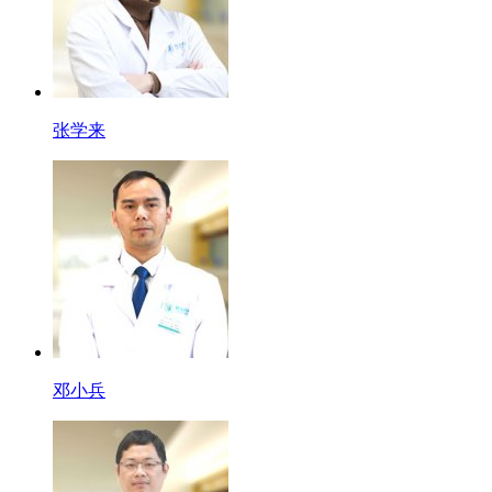
张学来
邓小兵