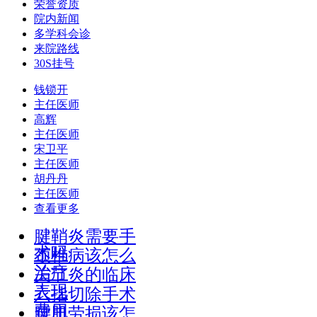
荣誉资质
院内新闻
多学科会诊
来院路线
30S挂号
钱锁开
主任医师
高辉
主任医师
宋卫平
主任医师
胡丹丹
主任医师
查看更多
腱鞘炎需要手
术吗
颈椎病该怎么
治疗
关节炎的临床
表现
六指切除手术
费用
腰肌劳损该怎