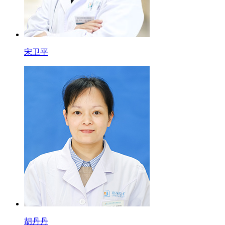
宋卫平
胡丹丹