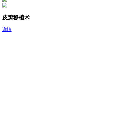
皮瓣移植术
详情