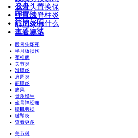
么办
股骨头置换保
守疗法
强直性脊柱炎
能治好吗
肩周炎有什么
主要症状
查看更多
股骨头坏死
半月板损伤
颈椎病
关节炎
滑膜炎
肩周炎
筋膜炎
痛风
骨质增生
坐骨神经痛
腰肌劳损
腱鞘炎
查看更多
关节科