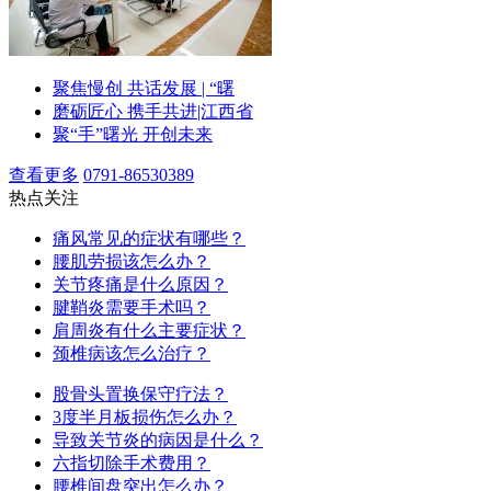
聚焦慢创 共话发展 | “曙
磨砺匠心 携手共进|江西省
聚“手”曙光 开创未来
查看更多
0791-86530389
热点关注
痛风常见的症状有哪些？
腰肌劳损该怎么办？
关节疼痛是什么原因？
腱鞘炎需要手术吗？
肩周炎有什么主要症状？
颈椎病该怎么治疗？
股骨头置换保守疗法？
3度半月板损伤怎么办？
导致关节炎的病因是什么？
六指切除手术费用？
腰椎间盘突出怎么办？