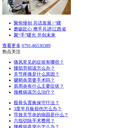
聚焦慢创 共话发展 | “曙
磨砺匠心 携手共进|江西省
聚“手”曙光 开创未来
查看更多
0791-86530389
热点关注
痛风常见的症状有哪些？
腰肌劳损该怎么办？
关节疼痛是什么原因？
腱鞘炎需要手术吗？
肩周炎有什么主要症状？
颈椎病该怎么治疗？
股骨头置换保守疗法？
3度半月板损伤怎么办？
导致关节炎的病因是什么？
六指切除手术费用？
腰椎间盘突出怎么办？