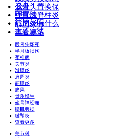
么办
股骨头置换保
守疗法
强直性脊柱炎
能治好吗
肩周炎有什么
主要症状
查看更多
股骨头坏死
半月板损伤
颈椎病
关节炎
滑膜炎
肩周炎
筋膜炎
痛风
骨质增生
坐骨神经痛
腰肌劳损
腱鞘炎
查看更多
关节科