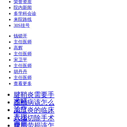
荣誉资质
院内新闻
多学科会诊
来院路线
30S挂号
钱锁开
主任医师
高辉
主任医师
宋卫平
主任医师
胡丹丹
主任医师
查看更多
腱鞘炎需要手
术吗
颈椎病该怎么
治疗
关节炎的临床
表现
六指切除手术
费用
腰肌劳损该怎