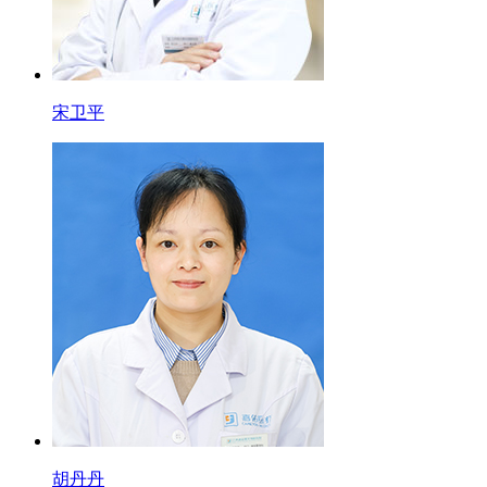
宋卫平
胡丹丹