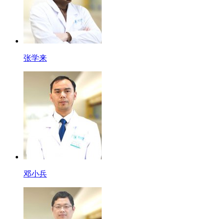
张学来
邓小兵